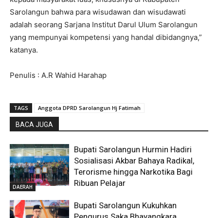
Sarolangun bahwa para wisudawan dan wisudawati
adalah seorang Sarjana Institut Darul Ulum Sarolangun
yang mempunyai kompetensi yang handal dibidangnya,”
katanya.
Penulis : A.R Wahid Harahap
TAGS
Anggota DPRD Sarolangun Hj Fatimah
BACA JUGA
Bupati Sarolangun Hurmin Hadiri
Sosialisasi Akbar Bahaya Radikal,
Terorisme hingga Narkotika Bagi
Ribuan Pelajar
DAERAH
Bupati Sarolangun Kukuhkan
Pengurus Saka Bhayangkara