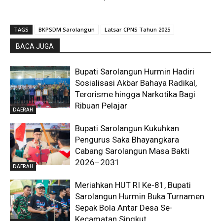
TAGS
BKPSDM Sarolangun
Latsar CPNS Tahun 2025
BACA JUGA
Bupati Sarolangun Hurmin Hadiri
Sosialisasi Akbar Bahaya Radikal,
Terorisme hingga Narkotika Bagi
Ribuan Pelajar
DAERAH
Bupati Sarolangun Kukuhkan
Pengurus Saka Bhayangkara
Cabang Sarolangun Masa Bakti
2026–2031
DAERAH
Meriahkan HUT RI Ke-81, Bupati
Sarolangun Hurmin Buka Turnamen
Sepak Bola Antar Desa Se-
Kecamatan Singkut