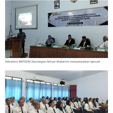
Sekretaris BKPSDM Sarolangun Akhyar Mubarrok menyampaikan laporan