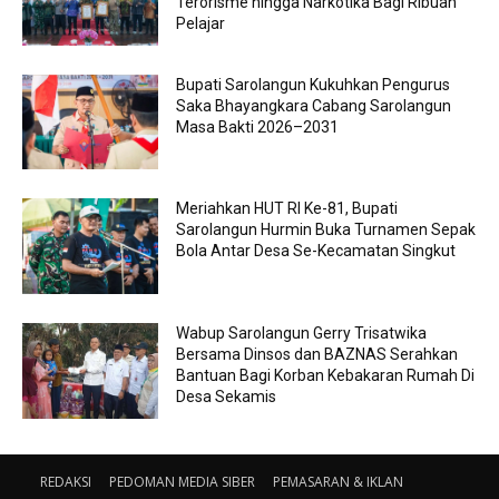
Terorisme hingga Narkotika Bagi Ribuan
Pelajar
Bupati Sarolangun Kukuhkan Pengurus
Saka Bhayangkara Cabang Sarolangun
Masa Bakti 2026–2031
Meriahkan HUT RI Ke-81, Bupati
Sarolangun Hurmin Buka Turnamen Sepak
Bola Antar Desa Se-Kecamatan Singkut
Wabup Sarolangun Gerry Trisatwika
Bersama Dinsos dan BAZNAS Serahkan
Bantuan Bagi Korban Kebakaran Rumah Di
Desa Sekamis
REDAKSI
PEDOMAN MEDIA SIBER
PEMASARAN & IKLAN