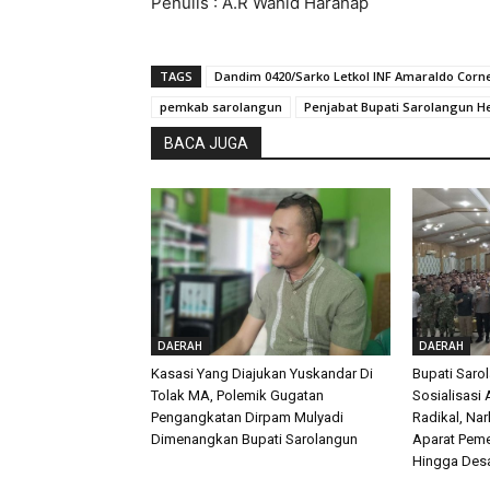
Penulis : A.R Wahid Harahap
TAGS
Dandim 0420/Sarko Letkol INF Amaraldo Corne
pemkab sarolangun
Penjabat Bupati Sarolangun He
BACA JUGA
DAERAH
DAERAH
Kasasi Yang Diajukan Yuskandar Di
Bupati Saro
Tolak MA, Polemik Gugatan
Sosialisasi
Pengangkatan Dirpam Mulyadi
Radikal, Na
Dimenangkan Bupati Sarolangun
Aparat Peme
Hingga Des