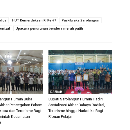
lius
HUT Kemerdekaan RI Ke-77
Paskibraka Sarolangun
nrizal
Upacara penurunan bendera merah putih
DAERAH
langun Hurmin Buka
Bupati Sarolangun Hurmin Hadiri
 Akbar Pencegahan Paham
Sosialisasi Akbar Bahaya Radikal,
rkoba dan Terorisme Bagi
Terorisme hingga Narkotika Bagi
rintah Kecamatan
Ribuan Pelajar
a