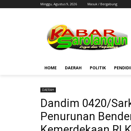
Minggu, Agustus 9, 2026
Masuk / Bergabung
HOME
DAERAH
POLITIK
PENDID
DAERAH
Dandim 0420/Sark
Penurunan Bender
Kemerdekaan RI K