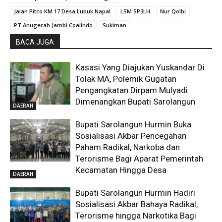
Jalan Pitco KM 17 Desa Lubuk Napal
LSM SP3LH
Nur Qolbi
PT Anugerah Jambi Coalindo
Sukiman
BACA JUGA
Kasasi Yang Diajukan Yuskandar Di
Tolak MA, Polemik Gugatan
Pengangkatan Dirpam Mulyadi
Dimenangkan Bupati Sarolangun
DAERAH
Bupati Sarolangun Hurmin Buka
Sosialisasi Akbar Pencegahan
Paham Radikal, Narkoba dan
Terorisme Bagi Aparat Pemerintah
Kecamatan Hingga Desa
DAERAH
Bupati Sarolangun Hurmin Hadiri
Sosialisasi Akbar Bahaya Radikal,
Terorisme hingga Narkotika Bagi