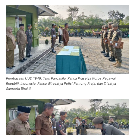
Pembacaan UUD 1946, Teks Pancasila, Panca Prasetya Korps Pegawai
Republik Indonesia, Panca Wirasatya Polisi Pamong Praja, dan Trisatya
Samapta Bhakti