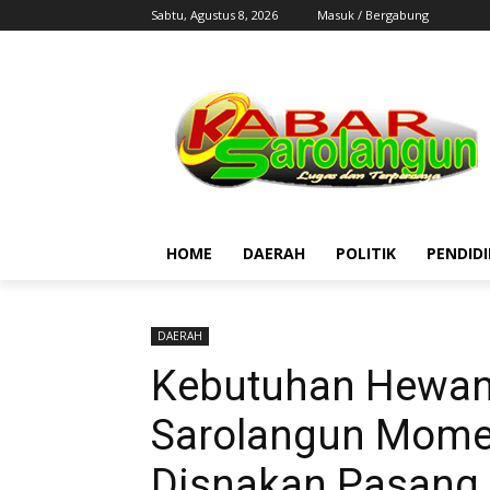
Sabtu, Agustus 8, 2026
Masuk / Bergabung
HOME
DAERAH
POLITIK
PENDID
DAERAH
Kebutuhan Hewan
Sarolangun Momen
Disnakan Pasang 