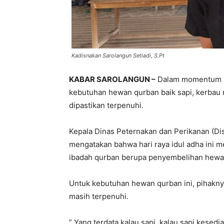
Kadisnakan Sarolangun Setiadi, S.Pt
KABAR SAROLANGUN –
Dalam momentum har
kebutuhan hewan qurban baik sapi, kerbau
dipastikan terpenuhi.
Kepala Dinas Peternakan dan Perikanan (Dis
mengatakan bahwa hari raya idul adha ini
ibadah qurban berupa penyembelihan hewan
Untuk kebutuhan hewan qurban ini, pihakny
masih terpenuhi.
” Yang terdata kalau sapi, kalau sapi kesedi