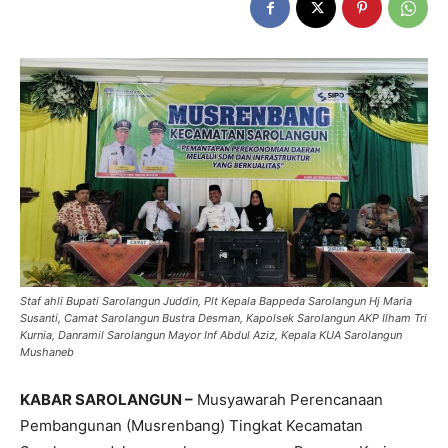
Staf ahli Bupati Sarolangun Juddin, Plt Kepala Bappeda Sarolangun Hj Maria
Susanti, Camat Sarolangun Bustra Desman, Kapolsek Sarolangun AKP Ilham Tri
Kurnia, Danramil Sarolangun Mayor Inf Abdul Aziz, Kepala KUA Sarolangun
Mushaneb
KABAR SAROLANGUN –
Musyawarah Perencanaan
Pembangunan (Musrenbang) Tingkat Kecamatan