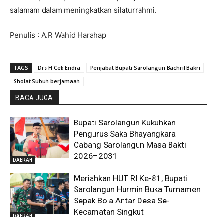
salamam dalam meningkatkan silaturrahmi.
Penulis : A.R Wahid Harahap
TAGS
Drs H Cek Endra
Penjabat Bupati Sarolangun Bachril Bakri
Sholat Subuh berjamaah
BACA JUGA
Bupati Sarolangun Kukuhkan
Pengurus Saka Bhayangkara
Cabang Sarolangun Masa Bakti
2026–2031
DAERAH
Meriahkan HUT RI Ke-81, Bupati
Sarolangun Hurmin Buka Turnamen
Sepak Bola Antar Desa Se-
Kecamatan Singkut
DAERAH