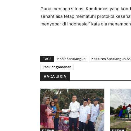
Guna menjaga situasi Kamtibmas yang kondu
senantiasa tetap mematuhi protokol keseha
menyebar di Indonesia,” kata dia menambah
TAGS
HKBP Sarolangun
Kapolres Sarolangun A
Pos Pengamanan
BACA JUGA
DAERAH
DAERAH