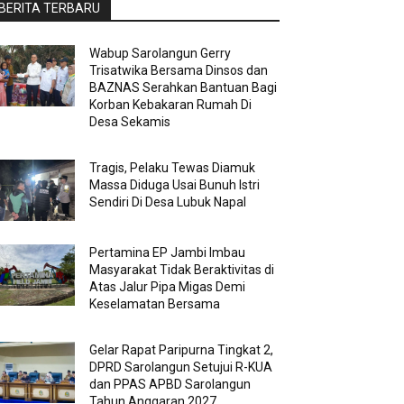
BERITA TERBARU
Wabup Sarolangun Gerry
Trisatwika Bersama Dinsos dan
BAZNAS Serahkan Bantuan Bagi
Korban Kebakaran Rumah Di
Desa Sekamis
Tragis, Pelaku Tewas Diamuk
Massa Diduga Usai Bunuh Istri
Sendiri Di Desa Lubuk Napal
Pertamina EP Jambi Imbau
Masyarakat Tidak Beraktivitas di
Atas Jalur Pipa Migas Demi
Keselamatan Bersama
Gelar Rapat Paripurna Tingkat 2,
DPRD Sarolangun Setujui R-KUA
dan PPAS APBD Sarolangun
Tahun Anggaran 2027