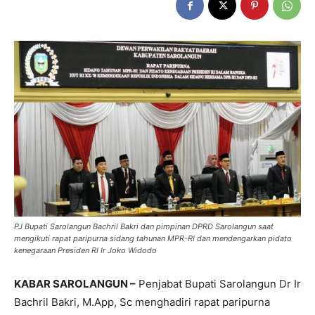
PJ Bupati Sarolangun Bachril Bakri dan pimpinan DPRD Sarolangun saat
mengikuti rapat paripurna sidang tahunan MPR-RI dan mendengarkan pidato
kenegaraan Presiden RI Ir Joko Widodo
KABAR SAROLANGUN –
Penjabat Bupati Sarolangun Dr Ir
Bachril Bakri, M.App, Sc menghadiri rapat paripurna