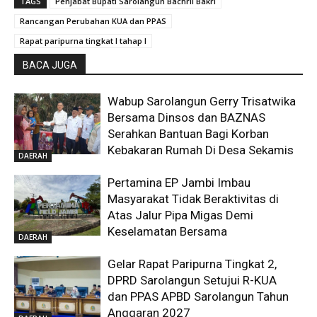
TAGS
Penjabat Bupati Sarolangun Bachril Bakri
Rancangan Perubahan KUA dan PPAS
Rapat paripurna tingkat I tahap I
BACA JUGA
Wabup Sarolangun Gerry Trisatwika
Bersama Dinsos dan BAZNAS
Serahkan Bantuan Bagi Korban
Kebakaran Rumah Di Desa Sekamis
DAERAH
Pertamina EP Jambi Imbau
Masyarakat Tidak Beraktivitas di
Atas Jalur Pipa Migas Demi
Keselamatan Bersama
DAERAH
Gelar Rapat Paripurna Tingkat 2,
DPRD Sarolangun Setujui R-KUA
dan PPAS APBD Sarolangun Tahun
Anggaran 2027