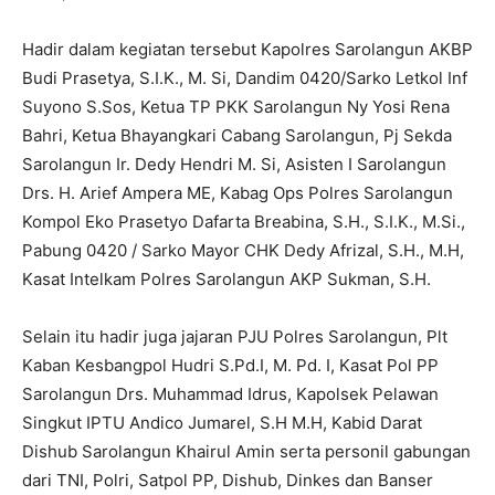
Hadir dalam kegiatan tersebut Kapolres Sarolangun AKBP
Budi Prasetya, S.I.K., M. Si, Dandim 0420/Sarko Letkol Inf
Suyono S.Sos, Ketua TP PKK Sarolangun Ny Yosi Rena
Bahri, Ketua Bhayangkari Cabang Sarolangun, Pj Sekda
Sarolangun Ir. Dedy Hendri M. Si, Asisten I Sarolangun
Drs. H. Arief Ampera ME, Kabag Ops Polres Sarolangun
Kompol Eko Prasetyo Dafarta Breabina, S.H., S.I.K., M.Si.,
Pabung 0420 / Sarko Mayor CHK Dedy Afrizal, S.H., M.H,
Kasat Intelkam Polres Sarolangun AKP Sukman, S.H.
Selain itu hadir juga jajaran PJU Polres Sarolangun, Plt
Kaban Kesbangpol Hudri S.Pd.I, M. Pd. I, Kasat Pol PP
Sarolangun Drs. Muhammad Idrus, Kapolsek Pelawan
Singkut IPTU Andico Jumarel, S.H M.H, Kabid Darat
Dishub Sarolangun Khairul Amin serta personil gabungan
dari TNI, Polri, Satpol PP, Dishub, Dinkes dan Banser