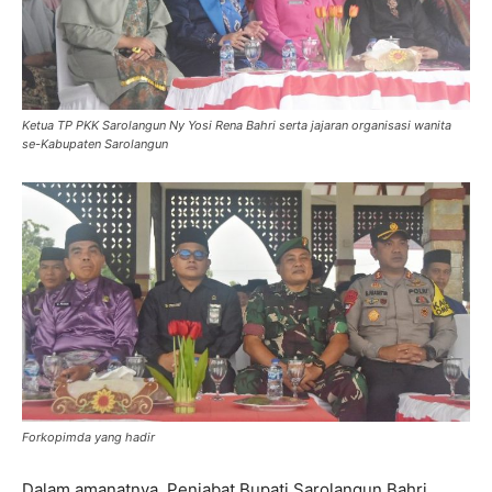
Ketua TP PKK Sarolangun Ny Yosi Rena Bahri serta jajaran organisasi wanita
se-Kabupaten Sarolangun
Forkopimda yang hadir
Dalam amanatnya, Penjabat Bupati Sarolangun Bahri