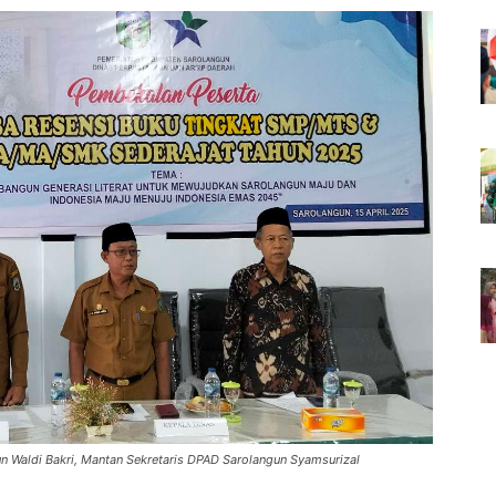
 Waldi Bakri, Mantan Sekretaris DPAD Sarolangun Syamsurizal