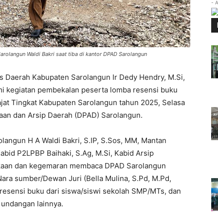
- 
olangun Waldi Bakri saat tiba di kantor DPAD Sarolangun
is Daerah Kabupaten Sarolangun Ir Dedy Hendry, M.Si,
i kegiatan pembekalan peserta lomba resensi buku
at Tingkat Kabupaten Sarolangun tahun 2025, Selasa
kaan dan Arsip Daerah (DPAD) Sarolangun.
olangun H A Waldi Bakri, S.IP, S.Sos, MM, Mantan
bid P2LPBP Baihaki, S.Ag, M.Si, Kabid Arsip
takaan dan kegemaran membaca DPAD Sarolangun
ara sumber/Dewan Juri (Bella Mulina, S.Pd, M.Pd,
a resensi buku dari siswa/siswi sekolah SMP/MTs, dan
undangan lainnya.