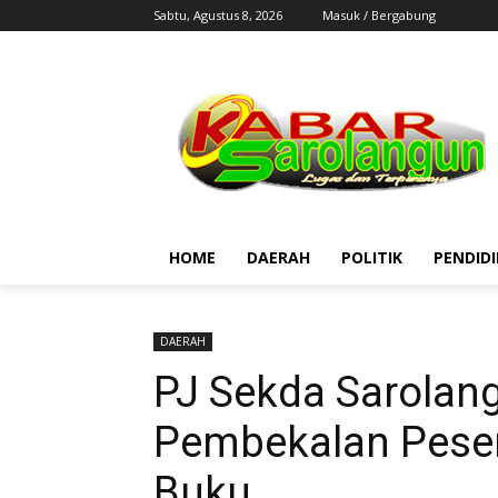
Sabtu, Agustus 8, 2026
Masuk / Bergabung
HOME
DAERAH
POLITIK
PENDID
DAERAH
PJ Sekda Sarolan
Pembekalan Pese
Buku