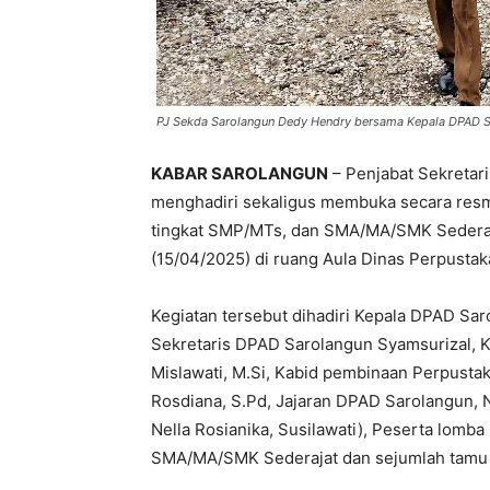
PJ Sekda Sarolangun Dedy Hendry bersama Kepala DPAD Sar
KABAR SAROLANGUN
– Penjabat Sekretar
menghadiri sekaligus membuka secara resm
tingkat SMP/MTs, dan SMA/MA/SMK Sederaj
(15/04/2025) di ruang Aula Dinas Perpusta
Kegiatan tersebut dihadiri Kepala DPAD Sar
Sekretaris DPAD Sarolangun Syamsurizal, Ka
Mislawati, M.Si, Kabid pembinaan Perpus
Rosdiana, S.Pd, Jajaran DPAD Sarolangun, N
Nella Rosianika, Susilawati), Peserta lomb
SMA/MA/SMK Sederajat dan sejumlah tamu 