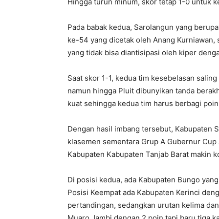
Hingga turun minum, skor tetap 1-0 untuk 
Pada babak kedua, Sarolangun yang berup
ke-54 yang dicetak oleh Anang Kurniawan,
yang tidak bisa diantisipasi oleh kiper den
Saat skor 1-1, kedua tim kesebelasan salin
namun hingga Pluit dibunyikan tanda berak
kuat sehingga kedua tim harus berbagi poin
Dengan hasil imbang tersebut, Kabupaten Sar
klasemen sementara Grup A Gubernur Cup
Kabupaten Kabupaten Tanjab Barat makin ko
Di posisi kedua, ada Kabupaten Bungo yang 
Posisi Keempat ada Kabupaten Kerinci denga
pertandingan, sedangkan urutan kelima da
Muaro Jambi dengan 2 poin tapi baru tiga ka