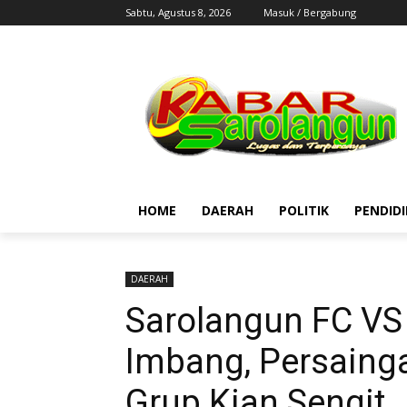
Sabtu, Agustus 8, 2026
Masuk / Bergabung
HOME
DAERAH
POLITIK
PENDID
DAERAH
Sarolangun FC VS 
Imbang, Persaing
Grup Kian Sengit