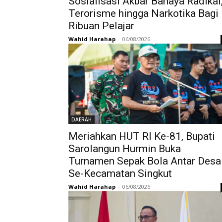
Sosialisasi Akbar Bahaya Radikal
Terorisme hingga Narkotika Bagi
Ribuan Pelajar
Wahid Harahap
-
06/08/2026
DAERAH
Meriahkan HUT RI Ke-81, Bupati
Sarolangun Hurmin Buka
Turnamen Sepak Bola Antar Desa
Se-Kecamatan Singkut
Wahid Harahap
-
06/08/2026