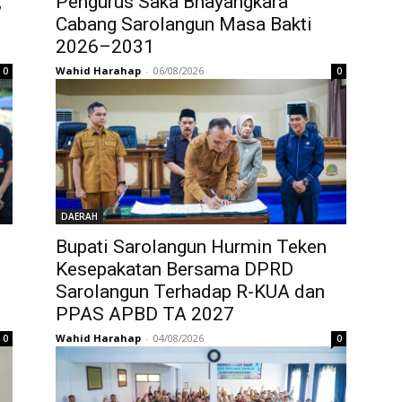
,
Pengurus Saka Bhayangkara
Cabang Sarolangun Masa Bakti
2026–2031
Wahid Harahap
-
06/08/2026
0
0
DAERAH
Bupati Sarolangun Hurmin Teken
Kesepakatan Bersama DPRD
Sarolangun Terhadap R-KUA dan
PPAS APBD TA 2027
Wahid Harahap
-
04/08/2026
0
0