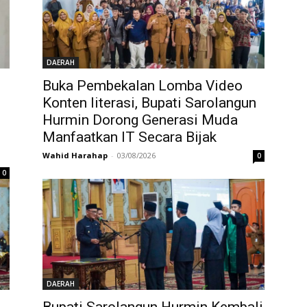
DAERAH
Buka Pembekalan Lomba Video
Konten literasi, Bupati Sarolangun
Hurmin Dorong Generasi Muda
Manfaatkan IT Secara Bijak
Wahid Harahap
-
03/08/2026
0
0
DAERAH
Bupati Sarolangun Hurmin Kembali