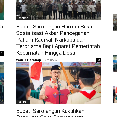
DAERAH
Di
Bupati Sarolangun Hurmin Buka
Sosialisasi Akbar Pencegahan
Paham Radikal, Narkoba dan
Terorisme Bagi Aparat Pemerintah
Kecamatan Hingga Desa
0
Wahid Harahap
-
07/08/2026
0
DAERAH
Bupati Sarolangun Kukuhkan