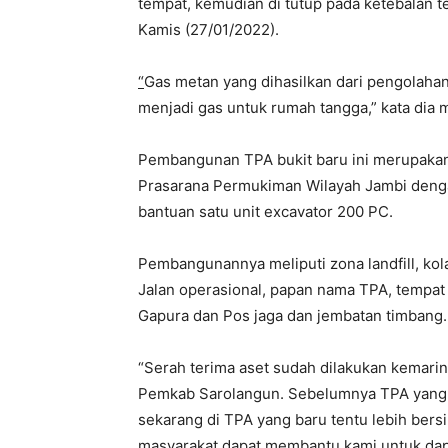
tempat, kemudian di tutup pada ketebalan t
Kamis (27/01/2022).
“
Gas metan yang dihasilkan dari pengolahan
menjadi gas untuk rumah tangga,” kata dia
Pembangunan TPA bukit baru ini merupakan
Prasarana Permukiman Wilayah Jambi dengan
bantuan satu unit excavator 200 PC.
Pembangunannya meliputi zona landfill, kola
Jalan operasional, papan nama TPA, tempat 
Gapura dan Pos jaga dan jembatan timbang.
“Serah terima aset sudah dilakukan kemarin
Pemkab Sarolangun. Sebelumnya TPA yang 
sekarang di TPA yang baru tentu lebih ber
masyarakat dapat membantu kami untuk da