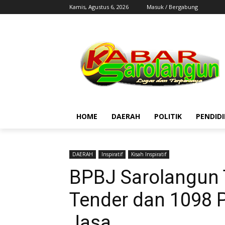
Kamis, Agustus 6, 2026
Masuk / Bergabung
HOME
DAERAH
POLITIK
PENDID
DAERAH
Inspiratif
Kisah Inspiratif
BPBJ Sarolangun 
Tender dan 1098 
Jasa