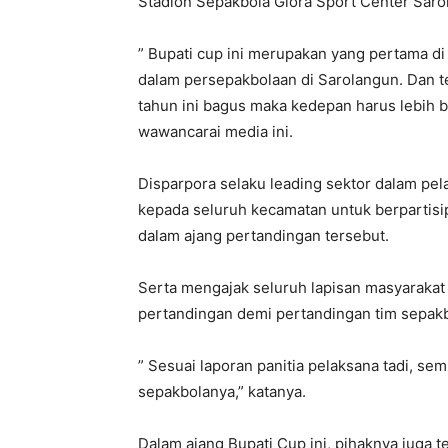
Stadion Sepakbola Glora Sport Center Saro
” Bupati cup ini merupakan yang pertama di
dalam persepakbolaan di Sarolangun. Dan t
tahun ini bagus maka kedepan harus lebih ba
wawancarai media ini.
Disparpora selaku leading sektor dalam pel
kepada seluruh kecamatan untuk berpartis
dalam ajang pertandingan tersebut.
Serta mengajak seluruh lapisan masyaraka
pertandingan demi pertandingan tim sepak
” Sesuai laporan panitia pelaksana tadi, se
sepakbolanya,” katanya.
Dalam ajang Bupati Cup ini, pihaknya juga t