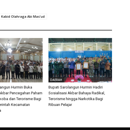
Kabid Olahraga Abi Mas'ud
DAERAH
langun Hurmin Buka
Bupati Sarolangun Hurmin Hadiri
 Akbar Pencegahan Paham
Sosialisasi Akbar Bahaya Radikal,
rkoba dan Terorisme Bagi
Terorisme hingga Narkotika Bagi
rintah Kecamatan
Ribuan Pelajar
a