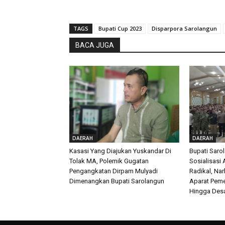
TAGS
Bupati Cup 2023
Disparpora Sarolangun
BACA JUGA
DAERAH
DAERAH
Kasasi Yang Diajukan Yuskandar Di
Bupati Saro
Tolak MA, Polemik Gugatan
Sosialisasi
Pengangkatan Dirpam Mulyadi
Radikal, Na
Dimenangkan Bupati Sarolangun
Aparat Peme
Hingga Des