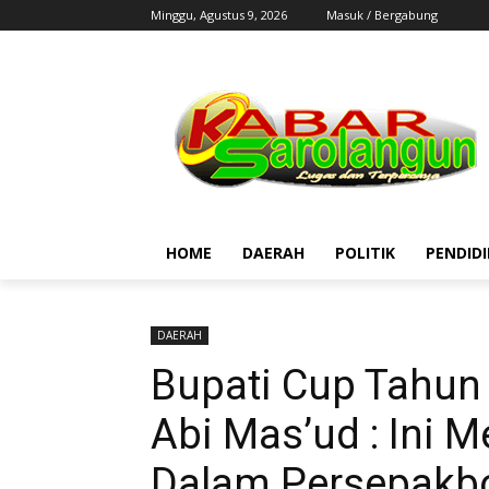
Minggu, Agustus 9, 2026
Masuk / Bergabung
HOME
DAERAH
POLITIK
PENDID
DAERAH
Bupati Cup Tahun 
Abi Mas’ud : Ini M
Dalam Persepakb