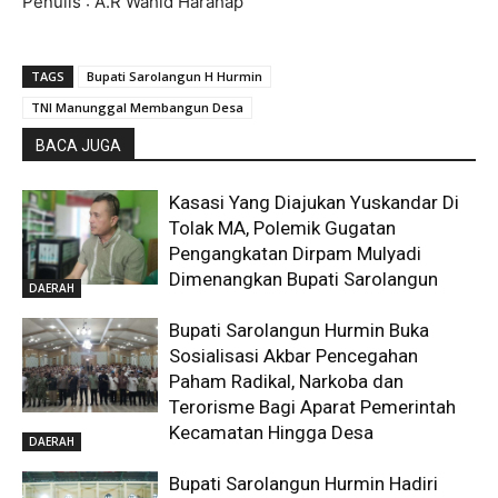
Penulis : A.R Wahid Harahap
TAGS
Bupati Sarolangun H Hurmin
TNI Manunggal Membangun Desa
BACA JUGA
Kasasi Yang Diajukan Yuskandar Di
Tolak MA, Polemik Gugatan
Pengangkatan Dirpam Mulyadi
Dimenangkan Bupati Sarolangun
DAERAH
Bupati Sarolangun Hurmin Buka
Sosialisasi Akbar Pencegahan
Paham Radikal, Narkoba dan
Terorisme Bagi Aparat Pemerintah
Kecamatan Hingga Desa
DAERAH
Bupati Sarolangun Hurmin Hadiri