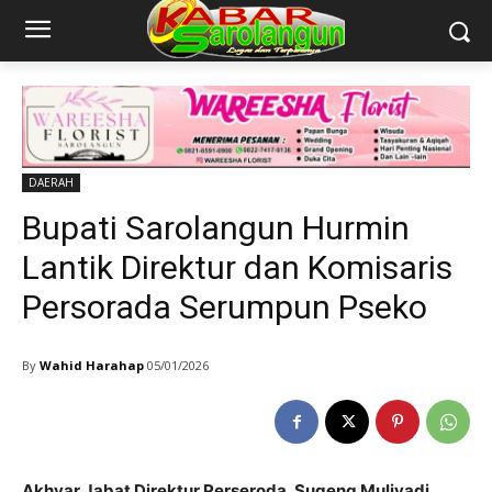
DAERAH
Bupati Sarolangun Hurmin
Lantik Direktur dan Komisaris
Persorada Serumpun Pseko
By
Wahid Harahap
05/01/2026
Akhyar Jabat Direktur Perseroda, Sugeng Muliyadi