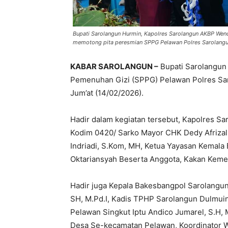
Bupati Sarolangun Hurmin, Kapolres Sarolangun AKBP Wend
memotong pita peresmian SPPG Pelawan Polres Sarolang
KABAR SAROLANGUN –
Bupati Sarolangun
Pemenuhan Gizi (SPPG) Pelawan Polres Sar
Jum’at (14/02/2026).
Hadir dalam kegiatan tersebut, Kapolres S
Kodim 0420/ Sarko Mayor CHK Dedy Afrizal
Indriadi, S.Kom, MH, Ketua Yayasan Kemal
Oktariansyah Beserta Anggota, Kakan Keme
Hadir juga Kepala Bakesbangpol Sarolangun
SH, M.Pd.I, Kadis TPHP Sarolangun Dulmuin
Pelawan Singkut Iptu Andico Jumarel, S.H, 
Desa Se-kecamatan Pelawan, Koordinator 