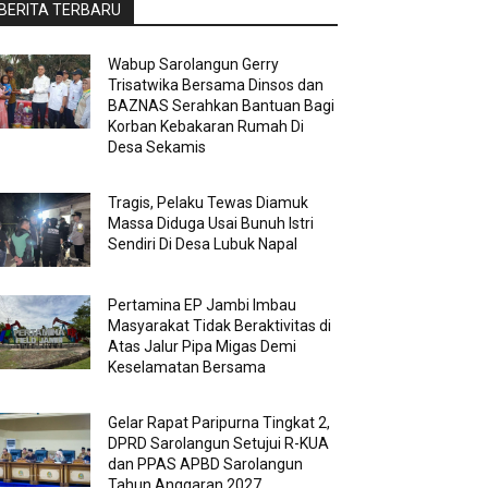
BERITA TERBARU
Wabup Sarolangun Gerry
Trisatwika Bersama Dinsos dan
BAZNAS Serahkan Bantuan Bagi
Korban Kebakaran Rumah Di
Desa Sekamis
Tragis, Pelaku Tewas Diamuk
Massa Diduga Usai Bunuh Istri
Sendiri Di Desa Lubuk Napal
Pertamina EP Jambi Imbau
Masyarakat Tidak Beraktivitas di
Atas Jalur Pipa Migas Demi
Keselamatan Bersama
Gelar Rapat Paripurna Tingkat 2,
DPRD Sarolangun Setujui R-KUA
dan PPAS APBD Sarolangun
Tahun Anggaran 2027