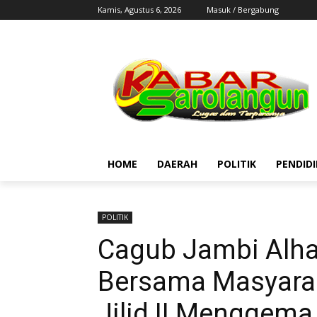
Kamis, Agustus 6, 2026
Masuk / Bergabung
HOME
DAERAH
POLITIK
PENDID
POLITIK
Cagub Jambi Alhari
Bersama Masyara
Jilid II Menggema