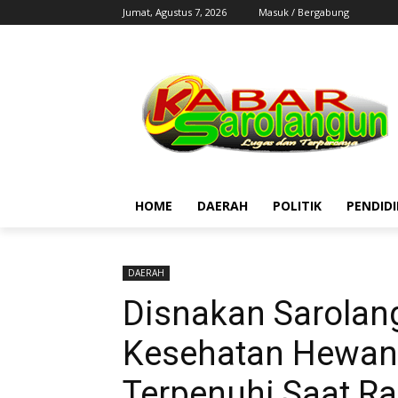
Jumat, Agustus 7, 2026
Masuk / Bergabung
HOME
DAERAH
POLITIK
PENDID
DAERAH
Disnakan Sarolan
Kesehatan Hewan T
Terpenuhi Saat R