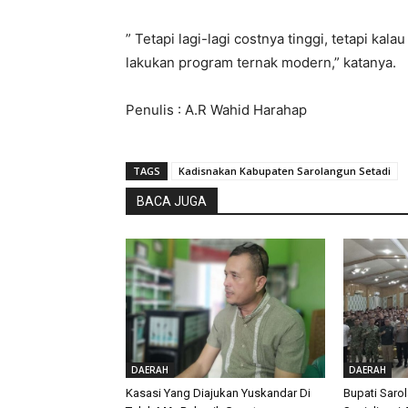
” Tetapi lagi-lagi costnya tinggi, tetapi kal
lakukan program ternak modern,” katanya.
Penulis : A.R Wahid Harahap
TAGS
Kadisnakan Kabupaten Sarolangun Setadi
BACA JUGA
DAERAH
DAERAH
Kasasi Yang Diajukan Yuskandar Di
Bupati Saro