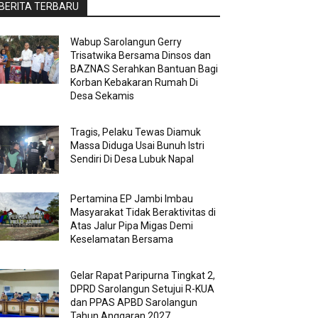
BERITA TERBARU
Wabup Sarolangun Gerry
Trisatwika Bersama Dinsos dan
BAZNAS Serahkan Bantuan Bagi
Korban Kebakaran Rumah Di
Desa Sekamis
Tragis, Pelaku Tewas Diamuk
Massa Diduga Usai Bunuh Istri
Sendiri Di Desa Lubuk Napal
Pertamina EP Jambi Imbau
Masyarakat Tidak Beraktivitas di
Atas Jalur Pipa Migas Demi
Keselamatan Bersama
Gelar Rapat Paripurna Tingkat 2,
DPRD Sarolangun Setujui R-KUA
dan PPAS APBD Sarolangun
Tahun Anggaran 2027