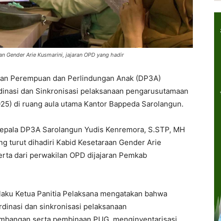
n Gender Arie Kusmarini, jajaran OPD yang hadir
an Perempuan dan Perlindungan Anak (DP3A)
dinasi dan Sinkronisasi pelaksanaan pengarusutamaan
25) di ruang aula utama Kantor Bappeda Sarolangun.
 Kepala DP3A Sarolangun Yudis Kenremora, S.STP, MH
ng turut dihadiri Kabid Kesetaraan Gender Arie
serta dari perwakilan OPD dijajaran Pemkab
laku Ketua Panitia Pelaksana mengatakan bahwa
rdinasi dan sinkronisasi pelaksanaan
mbangan serta pembinaan PUG, menginventarisasi