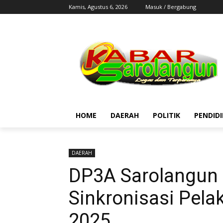
Kamis, Agustus 6, 2026
Masuk / Bergabung
HOME
DAERAH
POLITIK
PENDID
DAERAH
DP3A Sarolangun 
Sinkronisasi Pel
2025