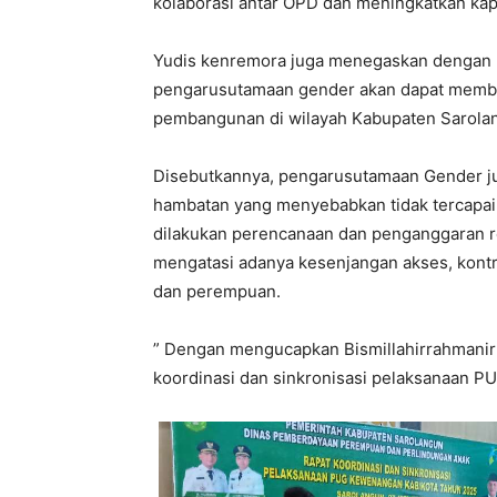
kolaborasi antar OPD dan meningkatkan kap
Yudis kenremora juga menegaskan dengan k
pengarusutamaan gender akan dapat member
pembangunan di wilayah Kabupaten Sarola
Disebutkannya, pengarusutamaan Gender j
hambatan yang menyebabkan tidak tercapain
dilakukan perencanaan dan penganggaran r
mengatasi adanya kesenjangan akses, kontro
dan perempuan.
” Dengan mengucapkan Bismillahirrahmanir
koordinasi dan sinkronisasi pelaksanaan PU