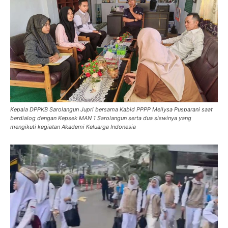
Kepala DPPKB Sarolangun Jupri bersama Kabid PPPP Mellysa Pusparani saat
berdialog dengan Kepsek MAN 1 Sarolangun serta dua siswinya yang
mengikuti kegiatan Akademi Keluarga Indonesia