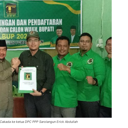
 Cakada ke ketua DPC PPP Sarolangun Erick Abdullah