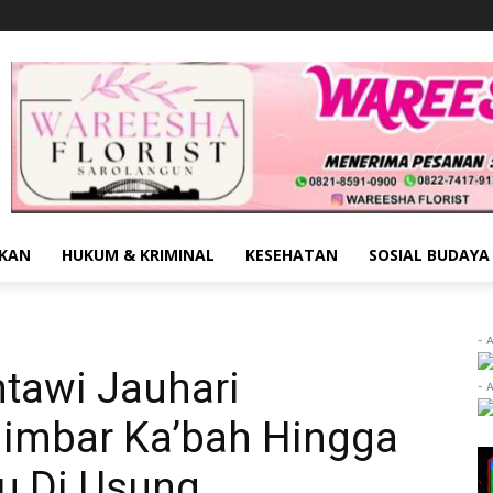
IKAN
HUKUM & KRIMINAL
KESEHATAN
SOSIAL BUDAYA
- 
ntawi Jauhari
- 
imbar Ka’bah Hingga
u Di Usung