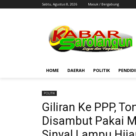
Sabtu, Agustus 8, 2026
Masuk / Bergabung
HOME
DAERAH
POLITIK
PENDID
POLITIK
Giliran Ke PPP, To
Disambut Pakai M
Sinyal Lampu Hija