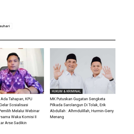
auhari
HUKUM & KRIMINAL
 Ada Tahapan, KPU
MK Putuskan Gugatan Sengketa
elar Sosialisasi
Pilkada Sarolangun Di Tolak, Erik
Pemilih Melalui Webinar
Abdullah : Alhmdulillah, Hurmin-Gerry
rsama Waka Komisi II
Menang
kar Arse Sadikin