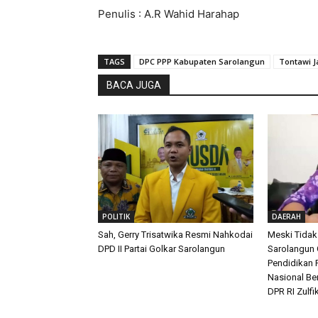
Penulis : A.R Wahid Harahap
TAGS
DPC PPP Kabupaten Sarolangun
Tontawi J
BACA JUGA
POLITIK
DAERAH
Sah, Gerry Trisatwika Resmi Nahkodai
Meski Tidak
DPD II Partai Golkar Sarolangun
Sarolangun G
Pendidikan 
Nasional Be
DPR RI Zulfi