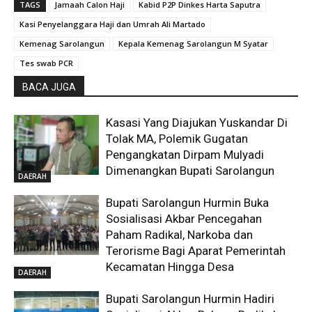
TAGS
Jamaah Calon Haji
Kabid P2P Dinkes Harta Saputra
Kasi Penyelanggara Haji dan Umrah Ali Martado
Kemenag Sarolangun
Kepala Kemenag Sarolangun M Syatar
Tes swab PCR
BACA JUGA
Kasasi Yang Diajukan Yuskandar Di
Tolak MA, Polemik Gugatan
Pengangkatan Dirpam Mulyadi
Dimenangkan Bupati Sarolangun
DAERAH
Bupati Sarolangun Hurmin Buka
Sosialisasi Akbar Pencegahan
Paham Radikal, Narkoba dan
Terorisme Bagi Aparat Pemerintah
Kecamatan Hingga Desa
DAERAH
Bupati Sarolangun Hurmin Hadiri