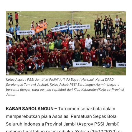
Ketua Asprov PSSI Jambi M Fadhil Arif, PJ Bupati Henrizal, Ketua DPRD
Sarolangun Tontawi Jauhari, Ketua Askab PSSI Sarolangun Hurmin berpoto
bersama dengan para pemain sepakbol dari Klub Kabupaten/Kota se-Provinsi
Jambi
KABAR SAROLANGUN –
Turnamen sepakbola dalam
memperebutkan piala Asosiasi Persatuan Sepak Bola
Seluruh Indonesia Provinsi Jambi (Asprov PSSI Jambi)
putaran final tahun resmi dibuka, Selasa (25/10/2022) di