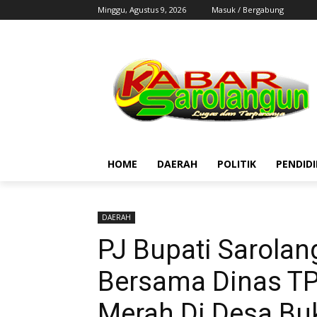
Minggu, Agustus 9, 2026
Masuk / Bergabung
HOME
DAERAH
POLITIK
PENDID
DAERAH
PJ Bupati Sarolan
Bersama Dinas TP
Merah Di Desa Bu