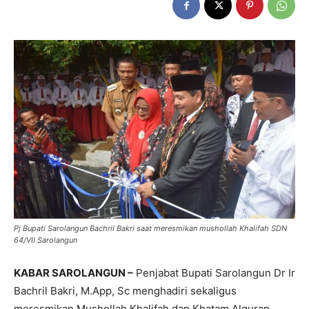
Pj Bupati Sarolangun Bachril Bakri saat meresmikan mushollah Khalifah SDN
64/VII Sarolangun
KABAR SAROLANGUN –
Penjabat Bupati Sarolangun Dr Ir
Bachril Bakri, M.App, Sc menghadiri sekaligus
meresmikan Mushollah Khalifah dan Khatam Alquran