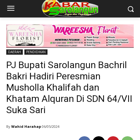
DAERAH
PENDIDIKAN
PJ Bupati Sarolangun Bachril
Bakri Hadiri Peresmian
Musholla Khalifah dan
Khatam Alquran Di SDN 64/VII
Suka Sari
By
Wahid Harahap
06/05/2024