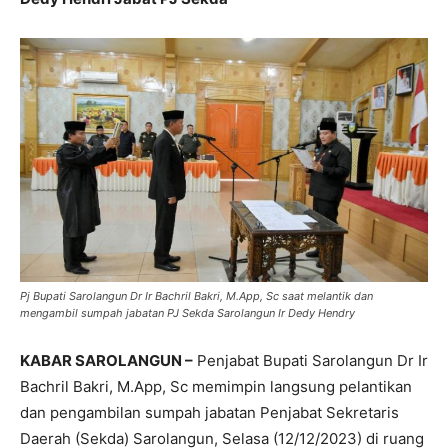
Pj Bupati Sarolangun Dr Ir Bachril Bakri, M.App, Sc saat melantik dan
mengambil sumpah jabatan PJ Sekda Sarolangun Ir Dedy Hendry
KABAR SAROLANGUN –
Penjabat Bupati Sarolangun Dr Ir
Bachril Bakri, M.App, Sc memimpin langsung pelantikan
dan pengambilan sumpah jabatan Penjabat Sekretaris
Daerah (Sekda) Sarolangun, Selasa (12/12/2023) di ruang