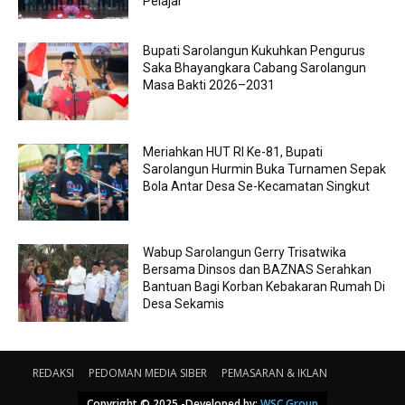
Pelajar
Bupati Sarolangun Kukuhkan Pengurus
Saka Bhayangkara Cabang Sarolangun
Masa Bakti 2026–2031
Meriahkan HUT RI Ke-81, Bupati
Sarolangun Hurmin Buka Turnamen Sepak
Bola Antar Desa Se-Kecamatan Singkut
Wabup Sarolangun Gerry Trisatwika
Bersama Dinsos dan BAZNAS Serahkan
Bantuan Bagi Korban Kebakaran Rumah Di
Desa Sekamis
REDAKSI
PEDOMAN MEDIA SIBER
PEMASARAN & IKLAN
Copyright © 2025 -Developed by:
WSC Group