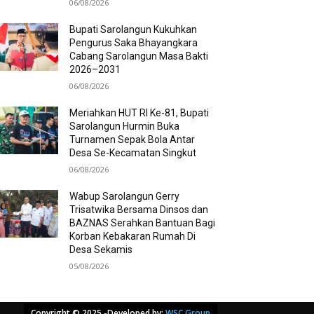
06/08/2026
Bupati Sarolangun Kukuhkan
Pengurus Saka Bhayangkara
Cabang Sarolangun Masa Bakti
2026–2031
06/08/2026
Meriahkan HUT RI Ke-81, Bupati
Sarolangun Hurmin Buka
Turnamen Sepak Bola Antar
Desa Se-Kecamatan Singkut
06/08/2026
Wabup Sarolangun Gerry
Trisatwika Bersama Dinsos dan
BAZNAS Serahkan Bantuan Bagi
Korban Kebakaran Rumah Di
Desa Sekamis
05/08/2026
Copyright © 2025 -Developed by:
WSC Group