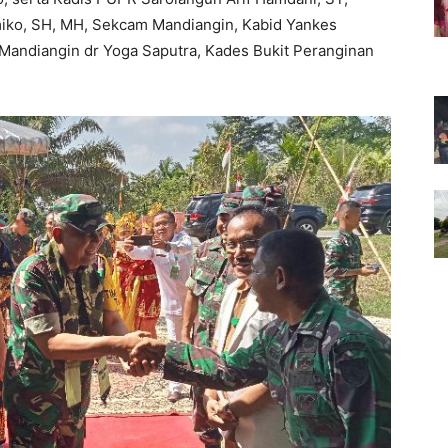
iko, SH, MH, Sekcam Mandiangin, Kabid Yankes
andiangin dr Yoga Saputra, Kades Bukit Peranginan