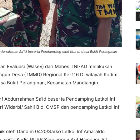
- 
durrahman Sa’id beserta Pendamping saat tiba di desa Bukit Peranginan
n Evaluasi (Wasev) dari Mabes TNI-AD melakukan
ngun Desa (TMMD) Regional Ke-116 Di wilayah Kodim
Desa Bukit Peranginan, Kecamatan Mandiangin.
 Inf Abdurrahman Sa’id beserta Pendamping Letkol Inf
ri Widarbi/ Sahli Bid. OMSP dan pendamping Letkol Inf
ik oleh Dandim 0420/Sarko Letkol Inf Amaraldo
o, serta Kadis PUPR Sarolangun Arif Hamdani, ST,