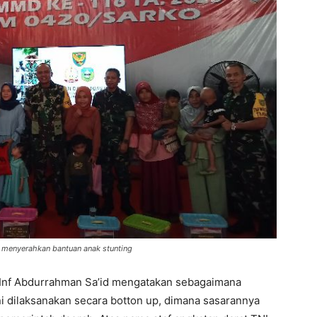
n menyerahkan bantuan anak stunting
 Inf Abdurrahman Sa’id mengatakan sebagaimana
 dilaksanakan secara botton up, dimana sasarannya