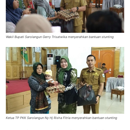
Wakil Bupati Sarolangun Gerry Trisatwika menyerahkan bantuan stunting
Ketua TP PKK Sarolangun Ny Hj Risha Fitria menyerahkan bantuan stunting