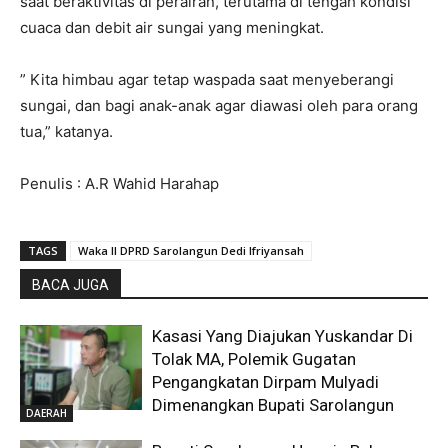
saat beraktivitas di perairan, terutama di tengah kondisi
cuaca dan debit air sungai yang meningkat.
” Kita himbau agar tetap waspada saat menyeberangi
sungai, dan bagi anak-anak agar diawasi oleh para orang
tua,” katanya.
Penulis : A.R Wahid Harahap
TAGS
Waka II DPRD Sarolangun Dedi Ifriyansah
BACA JUGA
Kasasi Yang Diajukan Yuskandar Di
Tolak MA, Polemik Gugatan
Pengangkatan Dirpam Mulyadi
Dimenangkan Bupati Sarolangun
DAERAH