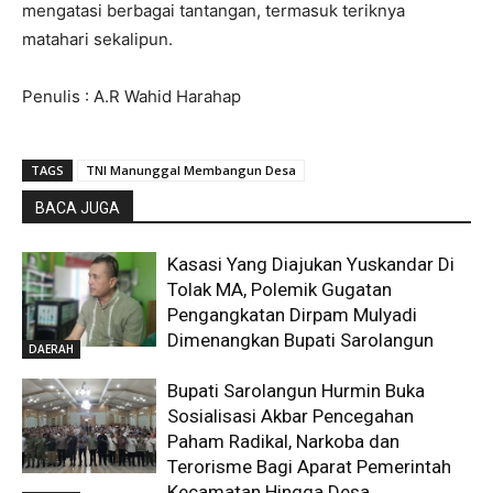
mengatasi berbagai tantangan, termasuk teriknya
matahari sekalipun.
Penulis : A.R Wahid Harahap
TAGS
TNI Manunggal Membangun Desa
BACA JUGA
Kasasi Yang Diajukan Yuskandar Di
Tolak MA, Polemik Gugatan
Pengangkatan Dirpam Mulyadi
Dimenangkan Bupati Sarolangun
DAERAH
Bupati Sarolangun Hurmin Buka
Sosialisasi Akbar Pencegahan
Paham Radikal, Narkoba dan
Terorisme Bagi Aparat Pemerintah
Kecamatan Hingga Desa