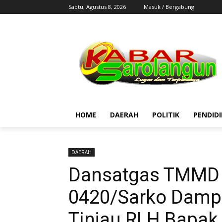
Sabtu, Agustus 8, 2026
Masuk / Bergabung
HOME
DAERAH
POLITIK
PENDID
DAERAH
Dansatgas TMMD 
0420/Sarko Damp
Tinjau RLH Bapa