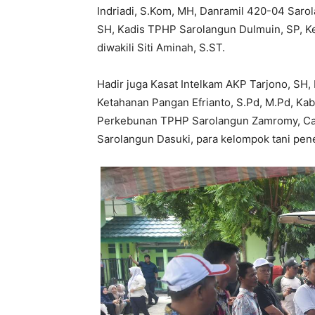
Indriadi, S.Kom, MH, Danramil 420-04 Saro
SH, Kadis TPHP Sarolangun Dulmuin, SP, K
diwakili Siti Aminah, S.ST.
Hadir juga Kasat Intelkam AKP Tarjono, SH,
Ketahanan Pangan Efrianto, S.Pd, M.Pd, Ka
Perkebunan TPHP Sarolangun Zamromy, Ca
Sarolangun Dasuki, para kelompok tani pene