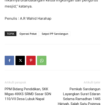
nikahnya ditandatangani ketua lingkungan dan pengurus
mesjid,” katanya.
Penulis : A.R Wahid Harahap
TOPIK
Operasi Pekat
Satpol PP Sarolangun
Artikulli paraprak
Artikulli tjetër
PPM Bidang Pendidikan, SKK
Pemkab Sarolangun
Migas-KKKS SRMD Sasar SDN
Layangkan Surat Edaran
110/VII Desa Lubuk Napal
Selama Ramadhan 1445
Hijriyah, Salah Satu Poinnya