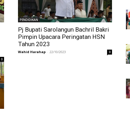
PENDIDIKAN
Pj Bupati Sarolangun Bachril Bakri
Pimpin Upacara Peringatan HSN
Tahun 2023
Wahid Harahap
-
22/10/2023
0
0
3