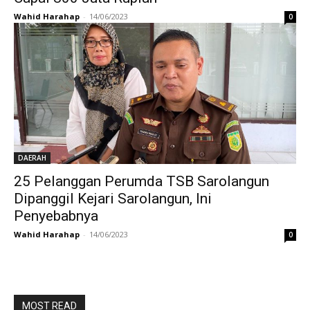
Wahid Harahap
-
14/06/2023
0
DAERAH
25 Pelanggan Perumda TSB Sarolangun
Dipanggil Kejari Sarolangun, Ini
Penyebabnya
Wahid Harahap
-
14/06/2023
0
MOST READ