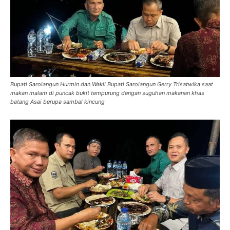
Bupati Sarolangun Hurmin dan Wakil Bupati Sarolangun Gerry Trisatwika saat
makan malam di puncak bukit tempurung dengan suguhan makanan khas
batang Asai berupa sambal kincung