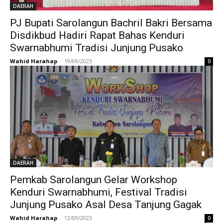
DAERAH
PJ Bupati Sarolangun Bachril Bakri Bersama
Disdikbud Hadiri Rapat Bahas Kenduri
Swarnabhumi Tradisi Junjung Pusako
Wahid Harahap
-
19/09/2023
0
DAERAH
Pemkab Sarolangun Gelar Workshop
Kenduri Swarnabhumi, Festival Tradisi
Junjung Pusako Asal Desa Tanjung Gagak
Wahid Harahap
-
12/09/2023
0