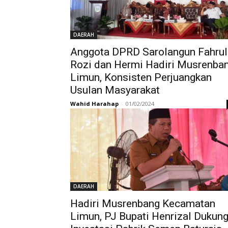
DAERAH
Anggota DPRD Sarolangun Fahrul
Rozi dan Hermi Hadiri Musrenba
Limun, Konsisten Perjuangkan
Usulan Masyarakat
Wahid Harahap
-
01/02/2024
DAERAH
Hadiri Musrenbang Kecamatan
Limun, PJ Bupati Henrizal Dukun