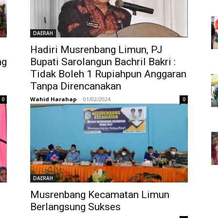
DAERAH
Hadiri Musrenbang Limun, PJ
ng
Bupati Sarolangun Bachril Bakri :
Tidak Boleh 1 Rupiahpun Anggaran
Tanpa Direncanakan
Wahid Harahap
-
01/02/2024
0
0
DAERAH
Musrenbang Kecamatan Limun
g
Berlangsung Sukses