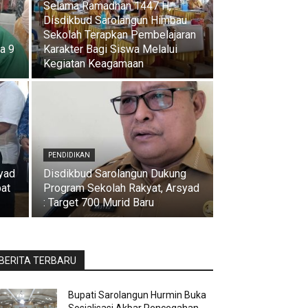
Selama Ramadhan 1447 H,
Disdikbud Sarolangun Himbau
Sekolah Terapkan Pembelajaran
na 9
Karakter Bagi Siswa Melalui
Kegiatan Keagamaan
PENDIDIKAN
yad
Disdikbud Sarolangun Dukung
at
Program Sekolah Rakyat, Arsyad
: Target 700 Murid Baru
BERITA TERBARU
Bupati Sarolangun Hurmin Buka
Sosialisasi Akbar Pencegahan