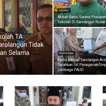
DAERAH
Akibat Banjir, Sarana Prasara
Sekolah Di Sarolangun Rusak
kolah TA
arolangun Tidak
an Selama
PENDIDIKAN
Kadis Dikbud Sarolangun Ars
Serahkan SK Penegerian Emp
Lembaga PAUD