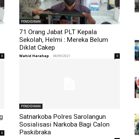
PENDIDIKAN
71 Orang Jabat PLT Kepala
Sekolah, Helmi : Mereka Belum
Diklat Cakep
Wahid Harahap
-
08/09/2021
0
0
PENDIDIKAN
g
Satnarkoba Polres Sarolangun
Sosialisasi Narkoba Bagi Calon
Paskibraka
0