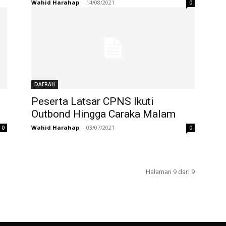
Wahid Harahap
-
14/08/2021
0
DAERAH
Peserta Latsar CPNS Ikuti
Outbond Hingga Caraka Malam
Wahid Harahap
-
03/07/2021
0
0
Halaman 9 dari 9