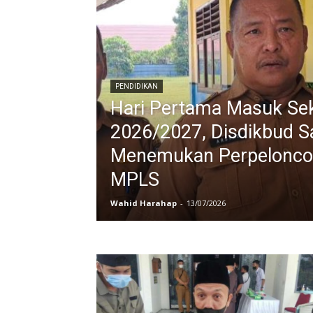
PENDIDIKAN
Hari Pertama Masuk Se
2026/2027, Disdikbud S
Menemukan Perpelonco
MPLS
Wahid Harahap
-
13/07/2026